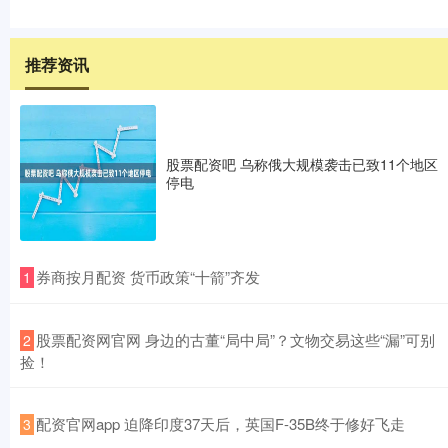
推荐资讯
股票配资吧 乌称俄大规模袭击已致11个地区
停电
​券商按月配资 货币政策“十箭”齐发
1
​股票配资网官网 身边的古董“局中局”？文物交易这些“漏”可别
2
捡！
​配资官网app 迫降印度37天后，英国F-35B终于修好飞走
3