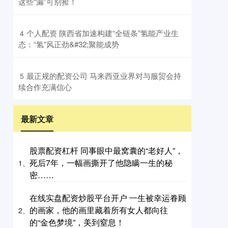
这些“漏”可别捡！
​个人配资 陕西省加速构建“全链条”氢能产业生
4
态：“氢”风正劲&#32;聚能成势
​最正规的配资公司 马来西亚业界对与服贸会持
5
续合作充满信心
最新文章
股票配资杠杆 同事眼中最窝囊的“老好人”，
死后7年，一幅画撕开了他隐瞒一生的秘
1、
密……
在线实盘配资炒股平台开户 一生被幸运眷顾
的画家，他的画里藏着所有女人都向往
2、
的“金色梦境”，美到窒息！